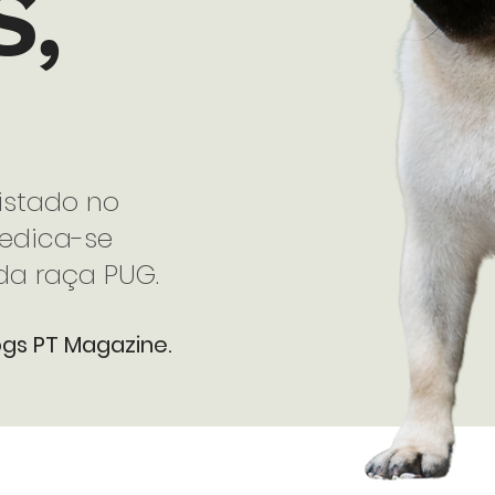
S,
istado no
dedica-se
da raça PUG.
ogs PT Ma
gazine.