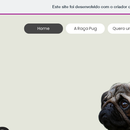
Este site foi desenvolvido com o criador 
Home
A Raça Pug
Quero u
,